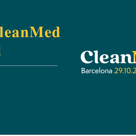
CleanMed
l