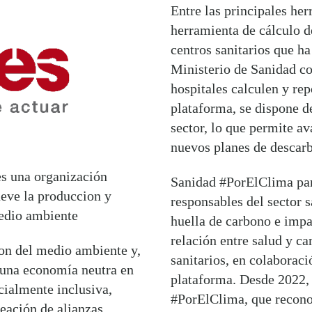
Entre las principales he
herramienta de cálculo d
centros sanitarios que h
Ministerio de Sanidad co
hospitales calculen y rep
plataforma, se dispone d
sector, lo que permite a
nuevos planes de descar
s una organización
Sanidad #PorElClima par
eve la produccion y
responsables del sector s
medio ambiente
huella de carbono e impar
relación entre salud y ca
ion del medio ambiente y,
sanitarios, en colaboraci
a una economía neutra en
plataforma. Desde 2022,
ocialmente inclusiva,
#PorElClima, que reconoc
eación de alianzas.